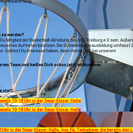
und Verband tätig.
g zu werden?
u Mitglied der Basketball-Abteilung des USC Freiburg e.V. sein. Auße
ewusstes Auftreten besitzen. Die Schiedsrichterausbildung umfasst 
en. Solltest Du Interesse haben, dann melde Dich bei unserem
serem Team und heißen Dich schon jetzt willkommen.
 statt:
eweils 10-18 Uhr in der Sepp-Glaser-Halle
eweils 10-18 Uhr in der Sepp-Glaser-Hall
e
 Uhr in der Sepp-Glaser-Halle, (nur für Teilnehmer die bereits den 