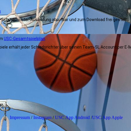
s
Schiedsrichter-Ausbildung abrufbar und zum Download frei gestellt.
 im
USC-Gesamtspielplan
.
piele erhält jeder Schiedsrichter über seinen Team-SL Account per E-M
Impressum
/
Instagram
/
USC App Android
/
USC App Apple