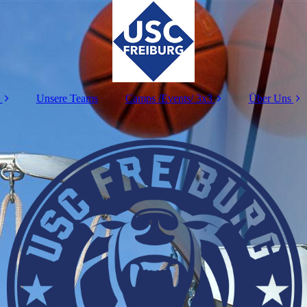
Unsere Teams
Camps /Events/ 3x3
Über Uns
Camps
Wofür steh
Events
Ansprechp
3x3
Abteilungs
Mitglieds
Freiwilliges 
Jahr
Duales St
Spenden
Sponsor