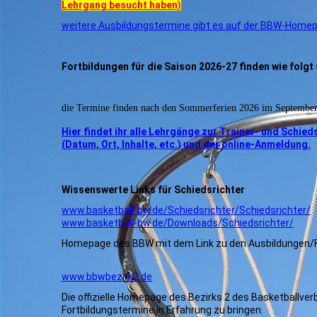
Lehrgang besucht haben)
weitere Ausbildungstermine gibt es auf der BBW-Homep
Fortbildungen für die Saison 2026-27 finden wie folgt 
die Termine finden nach den Sommerferien 2026 im September/O
Hier findet ihr alle Lehrgänge zur Trainer- und Schie
(Datum, Ort, Inhalte, etc.) und der online-Anmeldung.
Wissenswerte Links für Schiedsrichter
www.basketball-bw.de/Schiedsrichter/Schiedsrichter/
www.basketball-bw.de/Downloads/Schiedsrichter/
Homepage des BBW mit dem Link zu den Ausbildungen/For
www.bbwbezirk2.de
Die offizielle Homepage des Bezirks 2 des Basketballverb
Fortbildungstermine in Erfahrung zu bringen.