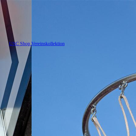
USC Shop Vereinskollektion
en wir?
artner
ordnung
chaft
Soziales
udium
 und
ing