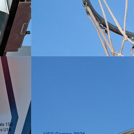
ads
als 150
is U18.