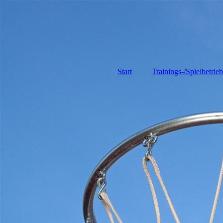
Start
Trainings-/Spielbetrieb
Gesamtspielplan
Tabellen und
Ergebnisse
Trainingszeiten aller
Teams
Trainer
Schiedsrichter
Kampfgericht
Heimspiele