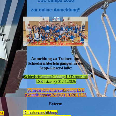
U
SC Camps 2026
zur online-Anmeldung
!!
rdem
2 Tage
Anmeldung zu Trainer- und
Schiedsrichterlehrgängen in der
Sepp-Glaser-Halle:
Schiedsrichterausbildung LSD (nur mit
LSE-Lizenz) 01.11.2026
Schiedsrichtrichterausbildung LSE
(Grundlehrgang 2-tägig) 19./20.12.26
Extern:
D-Trainerausbildung
LSE