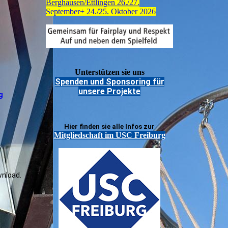
Berghausen/Ettlingen 26./27.
September+ 24./25. Oktober 2026
Unterstützen sie uns
Spenden und Sponsoring für
unsere Projekte
g
Hier finden sie alle Infos zur
Mitgliedschaft im USC Freiburg
wnload.