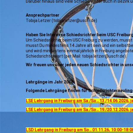
Darüber hinaus sind viele Schiedsrichter auch in Bezirk 
Ansprechpartner
Tobija Letzer (tobija.letzer@uscfr.de)
Haben Sie Interesse Schiedsrichter beim USC Freibur
Um Schiedsrichter beim USC Freiburg zu werden, musst D
musst Du mindestens 14 Jahre alt sein und ein selbstb
und wird mindestens einmal jährlich in Freiburg angebot
Schiedsrichterwart (per Mail: tobija.letzer@uscfr.de).
Wir freuen uns über jeden neuen Schiedsrichter in un
Lehrgänge im Jahr 2026
Folgende Lehrgänge finden für Schiedsrichterneulinge
LSE Lehrgang in Freiburg am Sa./So., 13./14.06.2026, j
LSE Lehrgang in Freiburg am Sa./So., 19./20.12.2026, j
LSD Lehrgang in Freiburg am So., 01.11.26, 10:00-18:00