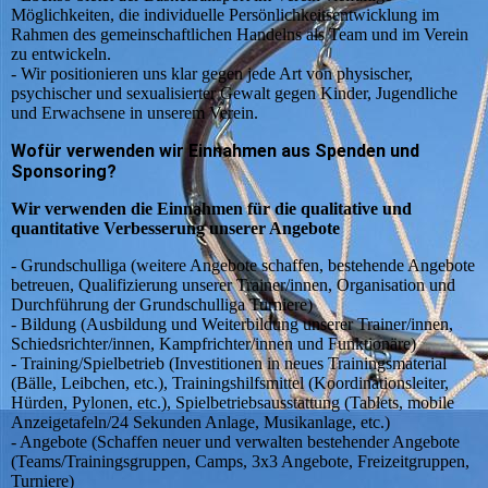
Möglichkeiten, die individuelle Persönlichkeitsentwicklung im
Rahmen des gemeinschaftlichen Handelns als Team und im Verein
zu entwickeln.
- Wir positionieren uns klar gegen jede Art von physischer,
psychischer und sexualisierter Gewalt gegen Kinder, Jugendliche
und Erwachsene in unserem Verein.
Wofür verwenden wir Einnahmen aus Spenden und
Sponsoring?
Wir verwenden die Einnahmen für die qualitative und
quantitative Verbesserung unserer Angebote
- Grundschulliga (weitere Angebote schaffen, bestehende Angebote
betreuen, Qualifizierung unserer Trainer/innen, Organisation und
Durchführung der Grundschulliga Turniere)
- Bildung (Ausbildung und Weiterbildung unserer Trainer/innen,
Schiedsrichter/innen, Kampfrichter/innen und Funktionäre)
- Training/Spielbetrieb (Investitionen in neues Trainingsmaterial
(Bälle, Leibchen, etc.), Trainingshilfsmittel (Koordinationsleiter,
Hürden, Pylonen, etc.), Spielbetriebsausstattung (Tablets, mobile
Anzeigetafeln/24 Sekunden Anlage, Musikanlage, etc.)
- Angebote (Schaffen neuer und verwalten bestehender Angebote
(Teams/Trainingsgruppen, Camps, 3x3 Angebote, Freizeitgruppen,
Turniere)