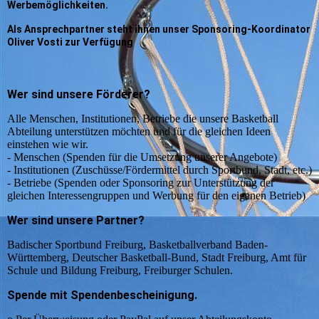
Werbemöglichkeiten.
Als Ansprechpartner steht ihnen unser Sponsoring-Koordinator
Oliver Vosti zur Verfügung
Wer sind unsere Förderer?
Alle Menschen, Institutionen, Betriebe die unsere Basketball
Abteilung unterstützen möchten und für die gleichen Ideen
einstehen wie wir.
- Menschen (Spenden für die Umsetzung unserer Angebote)
- Institutionen (Zuschüsse/Fördermittel durch Sportbund, Stadt, etc.)
- Betriebe (Spenden oder Sponsoring zur Unterstützung der
gleichen Interessengruppen und Werbung für den eigenen Betrieb)
Wer sind unsere Partner?
Badischer Sportbund Freiburg, Basketballverband Baden-
Württemberg, Deutscher Basketball-Bund, Stadt Freiburg, Amt für
Schule und Bildung Freiburg, Freiburger Schulen.
Spende mit Spendenbescheinigung.