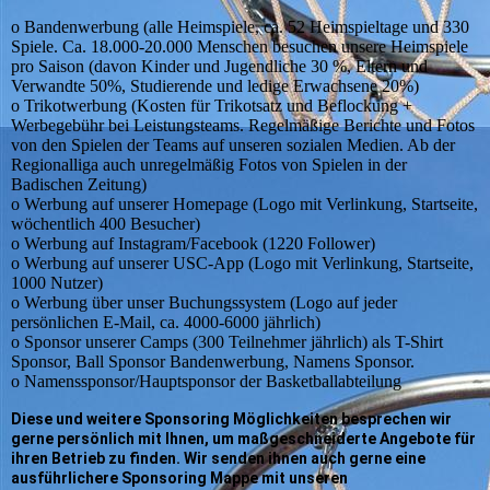
o Bandenwerbung (alle Heimspiele, ca. 52 Heimspieltage und 330
Spiele. Ca. 18.000-20.000 Menschen besuchen unsere Heimspiele
pro Saison (davon Kinder und Jugendliche 30 %, Eltern und
Verwandte 50%, Studierende und ledige Erwachsene 20%)
o Trikotwerbung (Kosten für Trikotsatz und Beflockung +
Werbegebühr bei Leistungsteams. Regelmäßige Berichte und Fotos
von den Spielen der Teams auf unseren sozialen Medien. Ab der
Regionalliga auch unregelmäßig Fotos von Spielen in der
Badischen Zeitung)
o Werbung auf unserer Homepage (Logo mit Verlinkung, Startseite,
wöchentlich 400 Besucher)
o Werbung auf Instagram/Facebook (1220 Follower)
o Werbung auf unserer USC-App (Logo mit Verlinkung, Startseite,
1000 Nutzer)
o Werbung über unser Buchungssystem (Logo auf jeder
persönlichen E-Mail, ca. 4000-6000 jährlich)
o Sponsor unserer Camps (300 Teilnehmer jährlich) als T-Shirt
Sponsor, Ball Sponsor Bandenwerbung, Namens Sponsor.
o Namenssponsor/Hauptsponsor der Basketballabteilung
Diese und weitere Sponsoring Möglichkeiten besprechen wir
gerne persönlich mit Ihnen, um maßgeschneiderte Angebote für
ihren Betrieb zu finden. Wir senden ihnen auch gerne eine
ausführlichere Sponsoring Mappe mit unseren