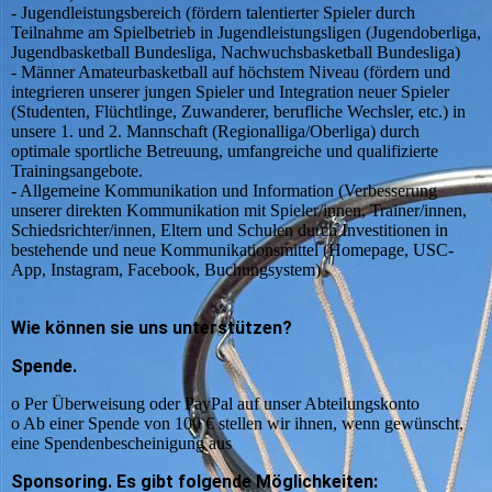
- Jugendleistungsbereich (fördern talentierter Spieler durch
Teilnahme am Spielbetrieb in Jugendleistungsligen (Jugendoberliga,
Jugendbasketball Bundesliga, Nachwuchsbasketball Bundesliga)
- Männer Amateurbasketball auf höchstem Niveau (fördern und
integrieren unserer jungen Spieler und Integration neuer Spieler
(Studenten, Flüchtlinge, Zuwanderer, berufliche Wechsler, etc.) in
unsere 1. und 2. Mannschaft (Regionalliga/Oberliga) durch
optimale sportliche Betreuung, umfangreiche und qualifizierte
Trainingsangebote.
- Allgemeine Kommunikation und Information (Verbesserung
unserer direkten Kommunikation mit Spieler/innen, Trainer/innen,
Schiedsrichter/innen, Eltern und Schulen durch Investitionen in
bestehende und neue Kommunikationsmittel (Homepage, USC-
App, Instagram, Facebook, Buchungsystem)
Wie können sie uns unterstützen?
Spende.
o Per Überweisung oder PayPal auf unser Abteilungskonto
o Ab einer Spende von 100 € stellen wir ihnen, wenn gewünscht,
eine Spendenbescheinigung aus
Sponsoring. Es gibt folgende Möglichkeiten: