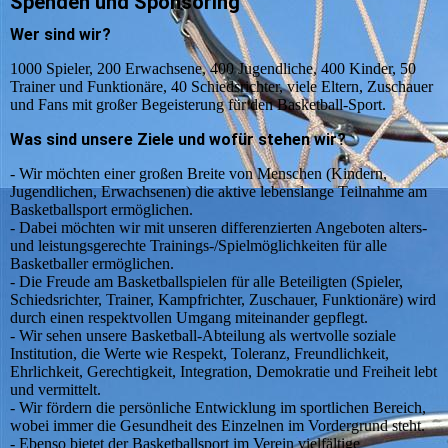
Spenden und Sponsoring
Wer sind wir?
1000 Spieler, 200 Erwachsene, 400 Jugendliche, 400 Kinder, 50
Trainer und Funktionäre, 40 Schiedsrichter, viele Eltern, Zuschauer
und Fans mit großer Begeisterung für den Basketball-Sport.
Was sind unsere Ziele und wofür stehen wir?
- Wir möchten einer großen Breite von Menschen (Kindern,
Jugendlichen, Erwachsenen) die aktive lebenslange Teilnahme am
Basketballsport ermöglichen.
- Dabei möchten wir mit unseren differenzierten Angeboten alters-
und leistungsgerechte Trainings-/Spielmöglichkeiten für alle
Basketballer ermöglichen.
- Die Freude am Basketballspielen für alle Beteiligten (Spieler,
Schiedsrichter, Trainer, Kampfrichter, Zuschauer, Funktionäre) wird
durch einen respektvollen Umgang miteinander gepflegt.
- Wir sehen unsere Basketball-Abteilung als wertvolle soziale
Institution, die Werte wie Respekt, Toleranz, Freundlichkeit,
Ehrlichkeit, Gerechtigkeit, Integration, Demokratie und Freiheit lebt
und vermittelt.
- Wir fördern die persönliche Entwicklung im sportlichen Bereich,
wobei immer die Gesundheit des Einzelnen im Vordergrund steht.
- Ebenso bietet der Basketballsport im Verein vielfältige