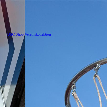
USC Shop Vereinskollektion
en wir?
artner
ordnung
chaft
Soziales
udium
 und
ing