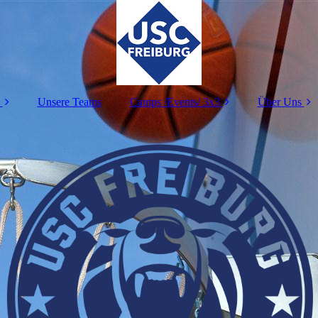
Unsere Teams
Camps /Events/ 3x3
Über Uns
Camps
Wofür steh
Events
Ansprechp
3x3
Abteilungs
Mitglieds
Freiwilliges 
Jahr
Duales St
Spenden
Sponsor