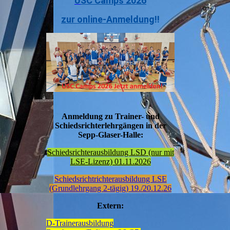
U
SC Camps 2026
zur online-Anmeldung
!!
Anmeldung zu Trainer- und
Schiedsrichterlehrgängen in der
Sepp-Glaser-Halle:
Schiedsrichterausbildung LSD (nur mit
LSE-Lizenz) 01.11.2026
Schiedsrichtrichterausbildung LSE
(Grundlehrgang 2-tägig) 19./20.12.26
Extern:
D-Trainerausbildung