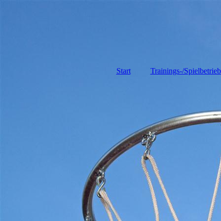
Start
Trainings-/Spielbetrieb
Gesamtspielplan
Tabellen und
Ergebnisse
Trainingszeiten aller
Teams
Trainer
Schiedsrichter
Kampfgericht
Heimspiele