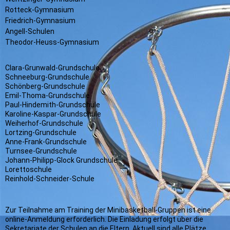
Rotteck-Gymnasium
Friedrich-Gymnasium
Angell-Schulen
Theodor-Heuss-Gymnasium
Clara-Grunwald-Grundschule
Schneeburg-Grundschule
Schönberg-Grundschule
Emil-Thoma-Grundschule
Paul-Hindemith-Grundschule
Karoline-Kaspar-Grundschule
Weiherhof-Grundschule
Lortzing-Grundschule
Anne-Frank-Grundschule
Turnsee-Grundschule
Johann-Philipp-Glock Grundschule
Lorettoschule
Reinhold-Schneider-Schule
Zur Teilnahme am Training der Minibasketball-Gruppen ist eine
online-Anmeldung erforderlich. Die Einladung erfolgt über die
Sekretariate der Schulen an die Eltern. Aktuell sind alle Plätze