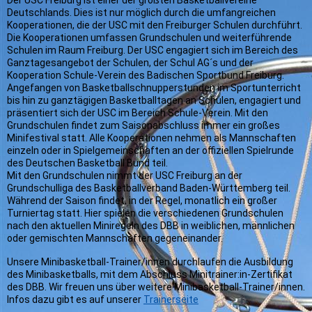
Der USC Freiburg ist einer der größten Basketballvereine
Deutschlands. Dies ist nur möglich durch die umfangreichen
Kooperationen, die der USC mit den Freiburger Schulen durchführt.
Die Kooperationen umfassen Grundschulen und weiterführende
Schulen im Raum Freiburg. Der USC engagiert sich im Bereich des
Ganztagesangebot der Schulen, der Schul AG´s und der
Kooperation Schule-Verein des Badischen Sportbund Freiburg.
Angefangen von Basketballschnupperstunden im Sportunterricht
bis hin zu ganztägigen Basketballtagen an Schulen, engagiert und
präsentiert sich der USC im Bereich Schule-Verein. Mit den
Grundschulen findet zum Saisonabschluss immer ein großes
Minifestival statt. Alle Kooperationen nehmen als Mannschaften
einzeln oder in Spielgemeinschaften an der offiziellen Spielrunde
des Deutschen Basketball Bund teil.
Mit den Grundschulen nimmt der USC Freiburg an der
Grundschulliga des Basketballverband Baden-Württemberg teil.
Während der Saison findet, in der Regel, monatlich ein großer
Turniertag statt. Hier spielen die verschiedenen Grundschulen
nach den aktuellen Miniregeln des DBB in weiblichen, männlichen
oder gemischten Mannschaften gegeneinander.
Unsere Minibasketball-Trainer/innen durchlaufen die Ausbildung
des Minibasketballs, mit dem Abschluss Minitrainer:in-Zertifikat
des DBB. Wir freuen uns über weitere Minibasketball-Trainer/innen.
Infos dazu gibt es auf unserer
Trainerseite