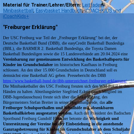
Material für Trainer/Lehrer/Eltern:
Leitfaden-
Minibasketball
,
Easybasket Handbuch
,
ICOACHKIDS und
iCoachKids+
"Freiburger Erklärung"
Der USC Freiburg war Teil der „Freiburger Erklärung“ bei der, der
Deutsche Basketball Bund (DBB), die easyCredit Basketball Bundesliga
(BBL), die BARMER 2. Basketball Bundesliga, die Toyota Damen
Basketball Bundesligen sowie die 15 Landesverbände am 20.04.2024 eine
Vereinbarung zur gemeinsamen Entwicklung des Basketballsports für
Kinder im Grundschulalter
im historischen Kaufhaus in Freiburg
schlossen. An den über 15.000 Grundschulen in Deutschland soll es
demnächst eine Basketball AG geben. Pressebericht des DBB
https://www.basketball-bund.de/dbb-unterzeichnet-freiburger-erklaerung/
Die Minibasketballer des USC Freiburg freuten sich den WM-Pokal in den
Händen zu halten. Abteilungsleiter Siegfried Eckert (auch Mitglied im
DBB-Jugendausschuss) freute sich über die Ankündigung, des
Bürgermeisters Stefan Breiter in seiner Begrüßungsrede, das
alle
Freiburger Schulsporthallen und Schulhöfe mit absenkbaren
Basketballkörben ausgestattet werden.
Auch der Präsident des Badischen
Sportbund Freiburg Gundolf Fleischer betonte die
Wichtigkeit und
Unterstützung der Vereine bei der Einbeziehung in die anstehende
Ganztagsbetreuung für Kinder im Grundschulalter ab dem Schuljahr