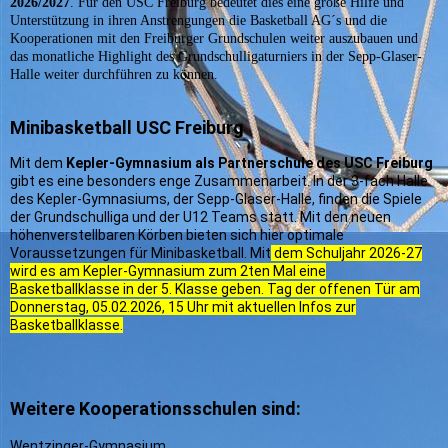
2026/2027
. Für den USC Freiburg bedeutet dies eine große Hilfe und
Unterstützung in ihren Anstrengungen die Basketball AG´s und die
Kooperationen mit den Freiburger Grundschulen weiter auszubauen und
das monatliche Highlight des Grundschulligaturniers in der Sepp-Glaser-
Halle weiter durchführen zu können.
Minibasketball USC Freiburg
Mit dem
Kepler-Gymnasium als Partnerschule des USC Freiburg
gibt es eine besonders enge Zusammenarbeit. In der 3-fach Halle
des Kepler-Gymnasiums, der Sepp-Glaser-Halle, finden die Spiele
der Grundschulliga und der U12 Teams statt. Mit den neuen
höhenverstellbaren Körben bieten sich hier optimale
Voraussetzungen für Minibasketball. Mit
dem Schuljahr 2026-27
wird es am Kepler-Gymnasium zum 2ten Mal eine
Basketballklasse in der 5. Klasse geben. Tag der offenen Tür am
Donnerstag, 05.02.2026, 15 Uhr mit aktuellen Infos zur
Basketballklasse.
Weitere Kooperationsschulen sind:
Wentzinger-Gymnasium