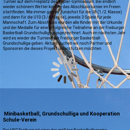
Turnier auf dem Freiplatz des Kepler-Gymnasium. Bei endlich
wieder schönem Wetter konnte das Abschlussturnier im Freien
stattfinden. Wie immer gab es zunächst für die U8 (1./2. Klasse)
und dann für die U10 (3./4. Klasse), jeweils 3 Spiele für jede
Mannschaft. Zum Abschluss wurden alle Kinder mit der Urkunde
und der Medaille für eine erfolgreiche Teilnahme an der Freiburger
Basketball-Grundschulliga ausgezeichnet. Auch im nächsten Jahr
wird es wieder die Turniere der Freiburger Basketball-
Grundschulliga geben. Aktuell suchen wir noch Partner und
Sponsoren die dieses Projekt unterstützen möchten.
Minibasketball, Grundschulliga und Kooperation
Schule-Verein