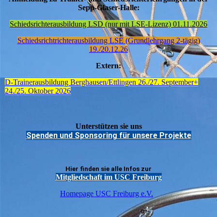
Sepp-Glaser-Halle:
Schiedsrichterausbildung LSD (nur mit LSE-Lizenz) 01.11.2026
Schiedsrichtrichterausbildung LSE (Grundlehrgang 2-tägig)
19./20.12.26
Extern:
D-Trainerausbildung Berghausen/Ettlingen 26./27. September+
24./25. Oktober 2026
Unterstützen sie uns
Spenden und Sponsoring für unsere Projekte
Hier finden sie alle Infos zur
Mitgliedschaft im USC Freiburg
Homepage USC Freiburg e.V.